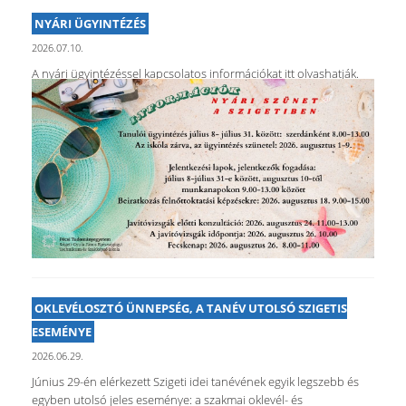
NYÁRI ÜGYINTÉZÉS
2026.07.10.
A nyári ügyintézéssel kapcsolatos információkat itt olvashatják.
OKLEVÉLOSZTÓ ÜNNEPSÉG, A TANÉV UTOLSÓ SZIGETIS
ESEMÉNYE
2026.06.29.
Június 29-én elérkezett Szigeti idei tanévének egyik legszebb és
egyben utolsó jeles eseménye: a szakmai oklevél- és