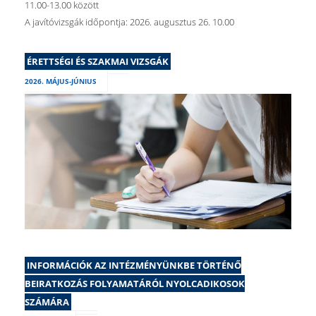
11.00-13.00 között
A javítóvizsgák időpontja: 2026. augusztus 26. 10.00
ÉRETTSÉGI ÉS SZAKMAI VIZSGÁK
2026. MÁJUS-JÚNIUS
INFORMÁCIÓK AZ INTÉZMÉNYÜNKBE TÖRTÉNŐ
BEIRATKOZÁS FOLYAMATÁRÓL NYOLCADIKOSOK
SZÁMÁRA