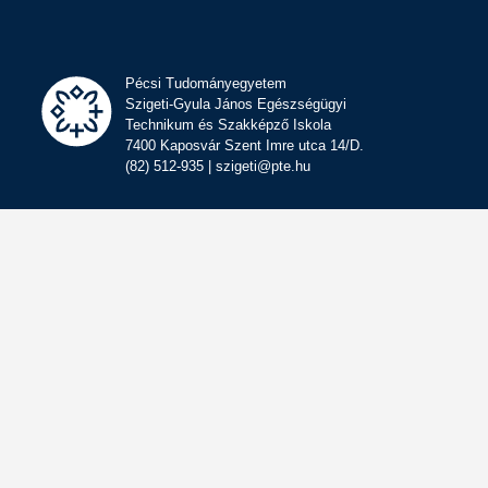
Pécsi Tudományegyetem
Szigeti-Gyula János Egészségügyi
Technikum és Szakképző Iskola
7400 Kaposvár Szent Imre utca 14/D.
(82) 512-935 | szigeti@pte.hu