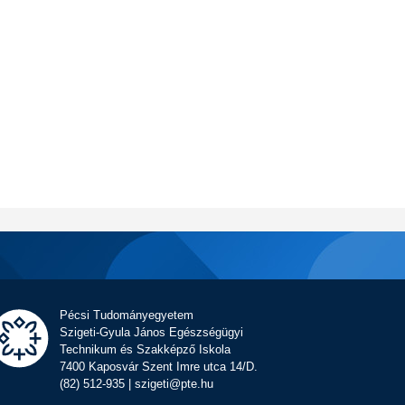
Pécsi Tudományegyetem
Szigeti-Gyula János Egészségügyi
Technikum és Szakképző Iskola
7400 Kaposvár Szent Imre utca 14/D.
(82) 512-935 | szigeti@pte.hu