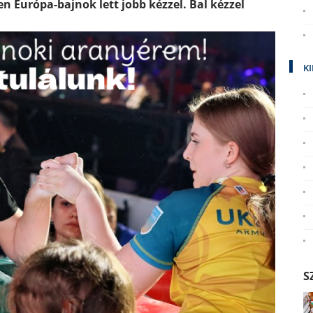
Európa-bajnok lett jobb kézzel. Bal kézzel
K
S