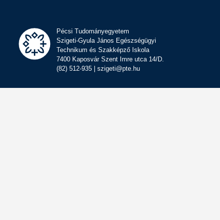
Pécsi Tudományegyetem
Szigeti-Gyula János Egészségügyi
Technikum és Szakképző Iskola
7400 Kaposvár Szent Imre utca 14/D.
(82) 512-935 | szigeti@pte.hu