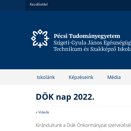
Kezdőoldal
Iskolánk
Képzéseink
Média
DÖK nap 2022.
« Videók
Kirándultunk a Diák Önkormányzat szervezésé