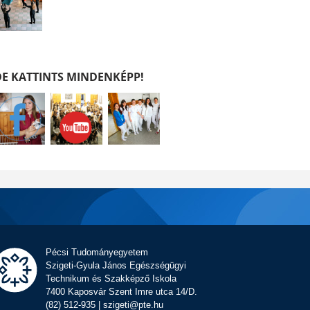
DE KATTINTS MINDENKÉPP!
Pécsi Tudományegyetem
Szigeti-Gyula János Egészségügyi
Technikum és Szakképző Iskola
7400 Kaposvár Szent Imre utca 14/D.
(82) 512-935 | szigeti@pte.hu