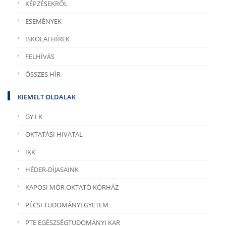
KÉPZÉSEKRŐL
ESEMÉNYEK
ISKOLAI HÍREK
FELHÍVÁS
ÖSSZES HÍR
KIEMELT OLDALAK
GY I K
OKTATÁSI HIVATAL
IKK
HÉDER-DÍJASAINK
KAPOSI MÓR OKTATÓ KÓRHÁZ
PÉCSI TUDOMÁNYEGYETEM
PTE EGÉSZSÉGTUDOMÁNYI KAR