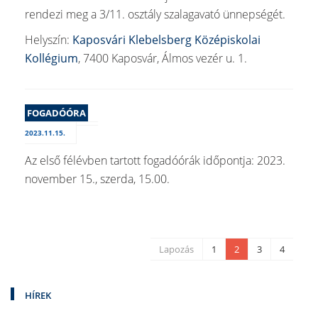
rendezi meg a 3/11. osztály szalagavató ünnepségét.
Helyszín:
Kaposvári Klebelsberg Középiskolai
Kollégium
, 7400 Kaposvár, Álmos vezér u. 1.
FOGADÓÓRA
2023.11.15.
Az első félévben tartott fogadóórák időpontja: 2023.
november 15., szerda, 15.00.
Lapozás
1
2
3
4
HÍREK